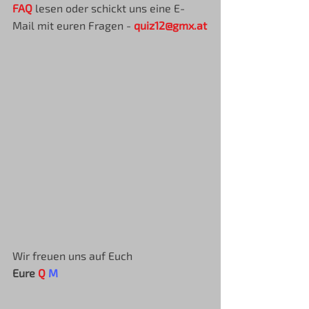
FAQ
 lesen oder schickt uns eine E-
Mail mit euren Fragen - 
quiz12@gmx.at
Wir freuen uns auf Euch
Eure 
Q
M