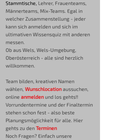
Stammtische, 
Lehrer, Frauenteams, 
Männerteams, Mix-Teams. Egal in 
welcher Zusammenstellung - jeder 
kann sich anmelden und sich im 
ultimativen Wissensquiz mit anderen 
messen.
Ob aus Wels, Wels-Umgebung, 
Oberösterreich - alle sind herzlich 
willkommen.
Team bilden, kreativen Namen 
wählen, 
Wunschlocation
 aussuchen, 
online 
anmelden
 und los gehts!!
Vorrundentermine und der Finaltermin 
stehen schon fest - also beste 
Planungsmöglichkeit für alle. Hier 
gehts zu den 
Terminen
Noch Fragen? Einfach unsere 