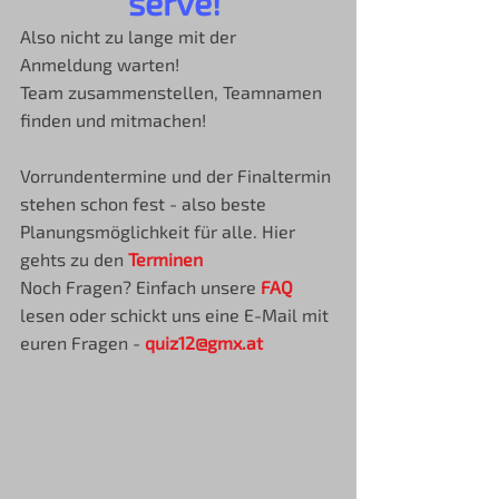
serve!
Also nicht zu lange mit der 
Anmeldung warten!
Team zusammenstellen, Teamnamen 
finden und mitmachen!
Vorrundentermine und der Finaltermin 
stehen schon fest - also beste 
Planungsmöglichkeit für alle. Hier 
gehts zu den 
Terminen
Noch Fragen? Einfach unsere 
FAQ
lesen oder schickt uns eine E-Mail mit 
euren Fragen - 
quiz12@gmx.at