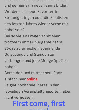
und gemeinsam neue Teams bilden.
Werden sich neue Favoriten in 
Stellung bringen oder die Finalisten 
des letzten Jahres wieder vorne mit 
dabei sein?
Bei so vielen Fragen zählt aber 
trotzdem immer nur gemeinsam 
etwas zu erreichen, spannende 
Quizabende und Stunden zu 
verbringen und jede Menge Spaß zu 
haben! 
Anmelden und mitmachen! Ganz 
einfach hier 
online 
Es gibt noch freie Plätze in den 
jeweiligen Veranstaltungsorten, aber 
nicht vergessen...
First come, first 