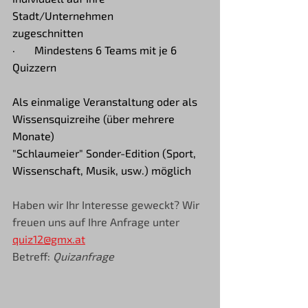
Stadt/Unternehmen 		   		
zugeschnitten
·       Mindestens 6 Teams mit je 6 
Quizzern
Als einmalige Veranstaltung oder als 
Wissensquizreihe (über mehrere 
Monate) 
"Schlaumeier" Sonder-Edition (Sport, 
Wissenschaft, Musik, usw.) möglich
Haben wir Ihr Interesse geweckt? Wir 
freuen uns auf Ihre Anfrage unter 
quiz12@gmx.at
Betreff: 
Quizanfrage