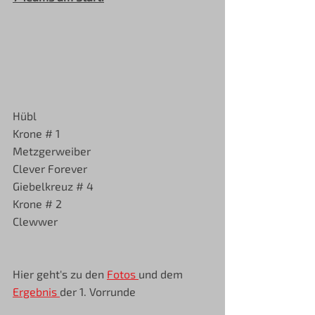
Hübl
Krone # 1
Metzgerweiber
Clever Forever
Giebelkreuz # 4
Krone # 2
Clewwer
Hier geht's zu den 
Fotos 
und dem 
Ergebnis 
der 1. Vorrunde