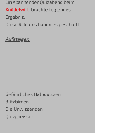
Ein spannender Quizabend beim 
Knödelwirt 
brachte folgendes 
Ergebnis. 
Diese 4 Teams haben es geschafft:
Aufsteiger: 
Gefährliches Halbquizzen
Blitzbirnen
Die Unwissenden
Quizgneisser