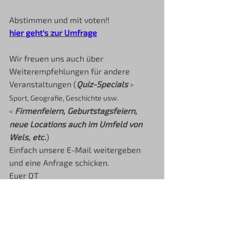
Abstimmen und mit voten!!
hier geht's zur Umfrage
Wir freuen uns auch über 
Weiterempfehlungen für andere 
Veranstaltungen (
Quiz-Specials
> 
Sport, Geografie, Geschichte usw. 
Firmenfeiern, Geburtstagsfeiern, 
<
neue Locations auch im Umfeld von 
Wels, etc.
)
Einfach unsere E-Mail weitergeben 
und eine Anfrage schicken.
Euer QT  