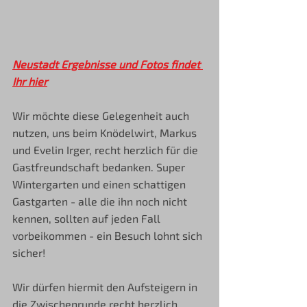
Neustadt Ergebnisse und Fotos findet 
Ihr hier
Wir möchte diese Gelegenheit auch 
nutzen, uns beim Knödelwirt, Markus 
und Evelin Irger, recht herzlich für die 
Gastfreundschaft bedanken. Super 
Wintergarten und einen schattigen 
Gastgarten - alle die ihn noch nicht 
kennen, sollten auf jeden Fall 
vorbeikommen - ein Besuch lohnt sich 
sicher!
Wir dürfen hiermit den Aufsteigern in 
die Zwischenrunde recht herzlich 