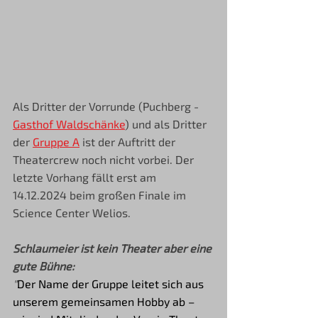
Als Dritter der Vorrunde (Puchberg - 
Gasthof Waldschänke
) und als Dritter 
der 
Gruppe A
 ist der Auftritt der 
Theatercrew noch nicht vorbei. Der 
letzte Vorhang fällt erst am 
14.12.2024 beim großen Finale im 
Science Center Welios. 
Schlaumeier ist kein Theater aber eine 
gute Bühne:
"
Der Name der Gruppe leitet sich aus 
unserem gemeinsamen Hobby ab – 