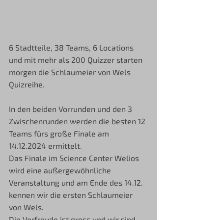
6 Stadtteile, 38 Teams, 6 Locations 
und mit mehr als 200 Quizzer starten 
morgen die Schlaumeier von Wels 
Quizreihe.
In den beiden Vorrunden und den 3 
Zwischenrunden werden die besten 12 
Teams fürs große Finale am 
14.12.2024 ermittelt. 
Das Finale im Science Center Welios 
wird eine außergewöhnliche 
Veranstaltung und am Ende des 14.12. 
kennen wir die ersten Schlaumeier 
von Wels.
Die Vorfreude ist gross und wir sind 