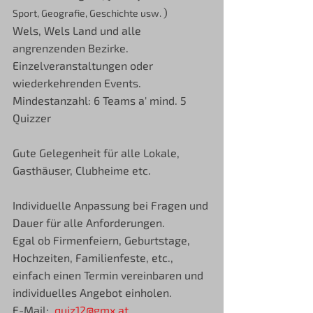
) 
Sport, Geografie, Geschichte usw. 
Wels, Wels Land und alle 
angrenzenden Bezirke. 
Einzelveranstaltungen oder 
wiederkehrenden Events. 
Mindestanzahl: 6 Teams a' mind. 5 
Quizzer 
Gute Gelegenheit für alle Lokale, 
Gasthäuser, Clubheime etc.
Individuelle Anpassung bei Fragen und 
Dauer für alle Anforderungen.
Egal ob Firmenfeiern, Geburtstage, 
Hochzeiten, Familienfeste, etc., 
einfach einen Termin vereinbaren und 
individuelles Angebot einholen. 
E-Mail:  
quiz12@gmx.at