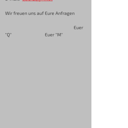
Wir freuen uns auf Eure Anfragen
 						Euer 
"Q"                             Euer "M"