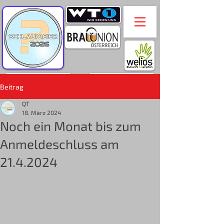
Beitrag
QT
18. März 2024
Noch ein Monat bis zum
Anmeldeschluss am
21.4.2024