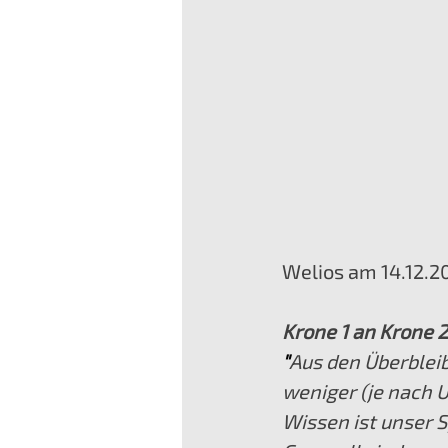
Welios am 14.12.2
Krone 1 an Krone 2
"
Aus den Überblei
weniger (je nach 
Wissen ist unser S