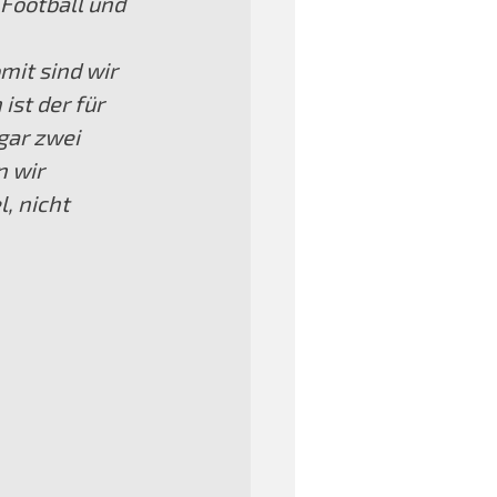
Football und 
it sind wir 
ist der für 
gar zwei 
 wir 
, nicht 