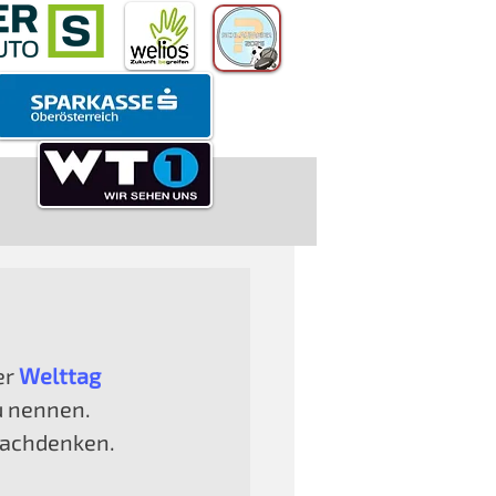
er 
Welttag
u nennen. 
 nachdenken.