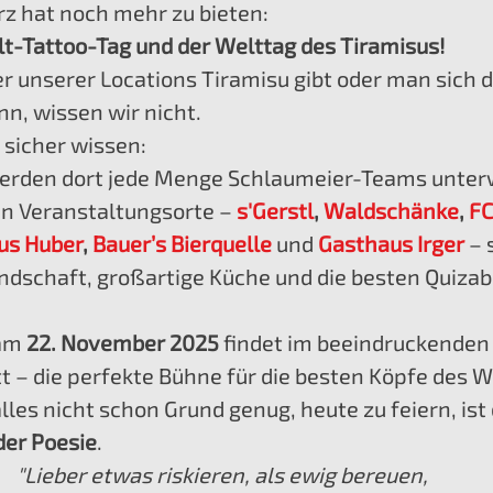
rz hat noch mehr zu bieten: 
lt-Tattoo-Tag und der Welttag des Tiramisus!
er unserer Locations Tiramisu gibt oder man sich d
n, wissen wir nicht. 
sicher wissen: 
werden dort jede Menge Schlaumeier-Teams unter
n Veranstaltungsorte – 
s'Gerstl
, 
Waldschänke
, 
FC
us Huber
, 
Bauer’s Bierquelle
und
Gasthaus Irger
 – 
ndschaft, großartige Küche und die besten Quizab
 am
 22. November 2025
 findet im beeindruckenden
tt – die perfekte Bühne für die besten Köpfe des 
lles nicht schon Grund genug, heute zu feiern, ist 
der Poesie
.
"Lieber etwas riskieren, als ewig bereuen, 