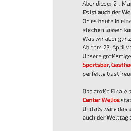
Aber dieser 21. Mä
Es ist auch der We
Ob es heute in ein
stechen lassen kan
Was wir aber ganz 
Ab dem 23. April 
Unsere großartige
Sportsbar
, 
Gastha
perfekte Gastfreu
Das große Finale
Center Welios
 sta
Und als wäre das a
auch der Welttag 