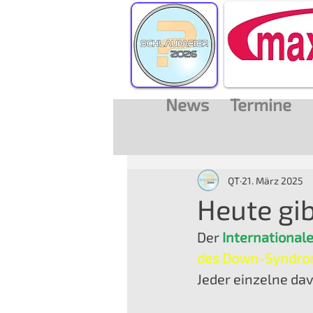
News
Termine
QT
21. März 2025
Heute gib
Der 
International
des Down-Syndr
Jeder einzelne da