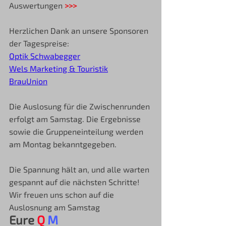
Auswertungen 
>>>
Herzlichen Dank an unsere Sponsoren 
der Tagespreise:
Optik Schwabegger
Wels Marketing & Touristik
BrauUnion
Die Auslosung für die Zwischenrunden 
erfolgt am Samstag. Die Ergebnisse 
sowie die Gruppeneinteilung werden 
am Montag bekanntgegeben.
Die Spannung hält an, und alle warten 
gespannt auf die nächsten Schritte!
Wir freuen uns schon auf die 
Auslosnung am Samstag
Eure 
Q
M