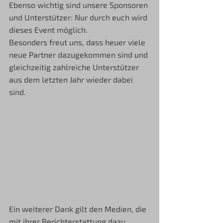
Ebenso wichtig sind unsere Sponsoren 
und Unterstützer: Nur durch euch wird 
dieses Event möglich. 
Besonders freut uns, dass heuer viele 
neue Partner dazugekommen sind und 
gleichzeitig zahlreiche Unterstützer 
aus dem letzten Jahr wieder dabei 
sind.
Ein weiterer Dank gilt den Medien, die 
mit ihrer Berichterstattung dazu 