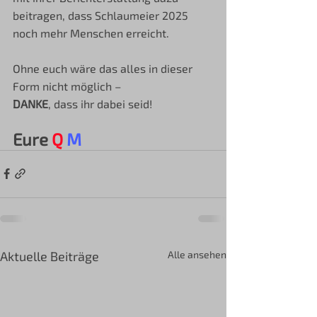
beitragen, dass Schlaumeier 2025 
noch mehr Menschen erreicht.
Ohne euch wäre das alles in dieser 
Form nicht möglich – 
DANKE
, dass ihr dabei seid!
Eure 
Q
M
Aktuelle Beiträge
Alle ansehen