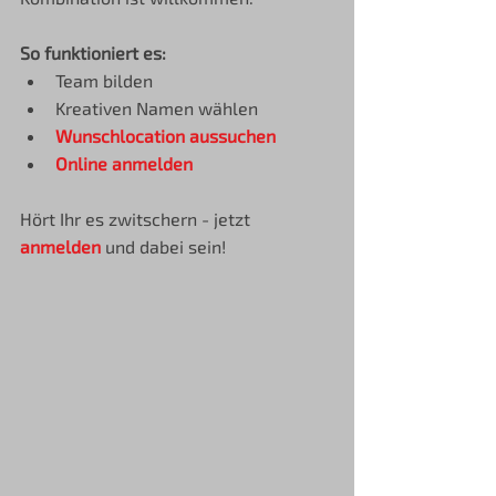
So funktioniert es:
Team bilden
Kreativen Namen wählen
Wunschlocation aussuchen
Online anmelden
Hört Ihr es zwitschern - jetzt 
anmelden
 und dabei sein!