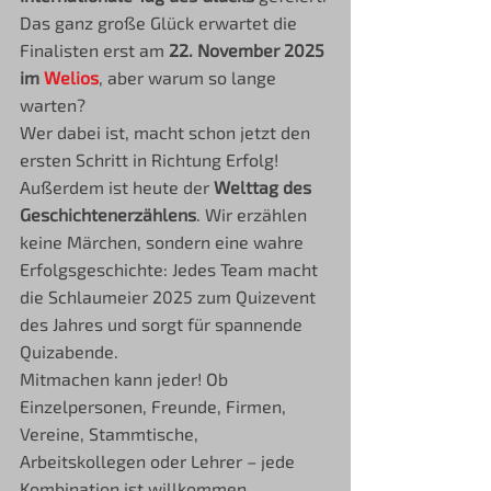
Das ganz große Glück erwartet die 
Finalisten erst am 
22. November 2025 
im 
Welios
, aber warum so lange 
warten? 
Wer dabei ist, macht schon jetzt den 
ersten Schritt in Richtung Erfolg!
Außerdem ist heute der 
Welttag des 
Geschichtenerzählens
. Wir erzählen 
keine Märchen, sondern eine wahre 
Erfolgsgeschichte: Jedes Team macht 
die Schlaumeier 2025 zum Quizevent 
des Jahres und sorgt für spannende 
Quizabende.
Mitmachen kann jeder! Ob 
Einzelpersonen, Freunde, Firmen, 
Vereine, Stammtische, 
Arbeitskollegen oder Lehrer – jede 
Kombination ist willkommen. 