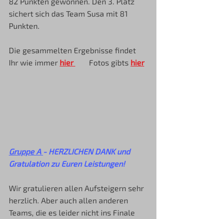
82 Punkten gewonnen. Den 3. Platz 
sichert sich das Team Susa mit 81 
Punkten.
Die gesammelten Ergebnisse findet 
Ihr wie immer 
hier 
Fotos gibts 
hier
Gruppe A 
- HERZLICHEN DANK und 
Gratulation zu Euren Leistungen!
Wir gratulieren allen Aufsteigern sehr 
herzlich. Aber auch allen anderen 
Teams, die es leider nicht ins Finale 