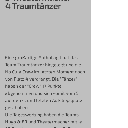
4 Traumtänzer
Eine großartige Aufholjagd hat das 
Team Traumtänzer hingelegt und die 
No Clue Crew im letzten Moment noch 
von Platz 4 verdrängt. Die "Tänzer" 
haben der "Crew" 17 Punkte 
abgenommen und sich somit vom 5. 
auf den 4. und letzten Aufstiegsplatz 
geschoben. 
Die Tageswertung haben die Teams 
Hugo & ER und Theatermacher mit je 