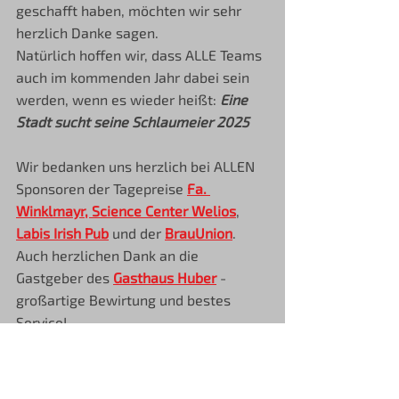
geschafft haben, möchten wir sehr 
herzlich Danke sagen. 
Natürlich hoffen wir, dass ALLE Teams 
auch im kommenden Jahr dabei sein 
werden, wenn es wieder heißt: 
Eine 
Stadt sucht seine Schlaumeier 2025
Wir bedanken uns herzlich bei ALLEN 
Sponsoren der Tagepreise 
Fa. 
Winklmayr, 
Science Center Welios
, 
Labis Irish Pub
 und der 
BrauUnion
.
Auch herzlichen Dank an die 
Gastgeber des 
Gasthaus Huber
 - 
großartige Bewirtung und bestes 
Service!
Eure 
Q
M