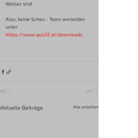
Welser sind.
Also, keine Scheu - Team anmelden 
unter 
https://www.quiz12.at/downloads
Aktuelle Beiträge
Alle ansehen