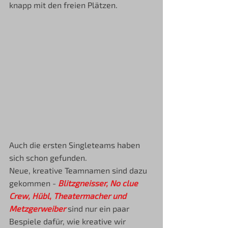
knapp mit den freien Plätzen. 
Auch die ersten Singleteams haben 
sich schon gefunden.
Neue, kreative Teamnamen sind dazu 
gekommen - 
Blitzgneisser, No clue 
Crew, Hübl, Theatermacher und 
Metzgerweiber 
sind nur ein paar 
Bespiele dafür, wie kreative wir 