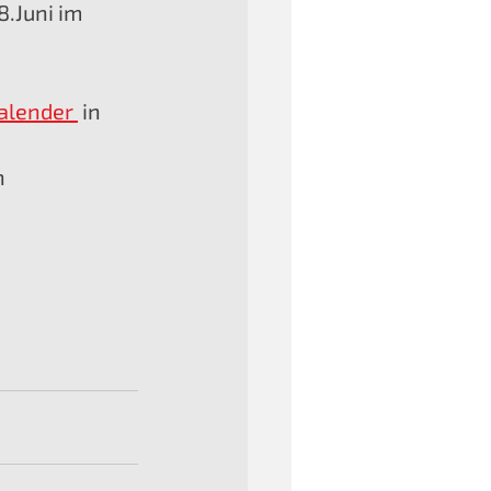
.Juni im 
alender 
 in 
 