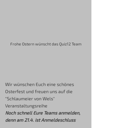
Frohe Ostern wünscht das Quiz12 Team
Wir wünschen Euch eine schönes 
Osterfest und freuen uns auf die 
"Schlaumeier von Wels" 
Veranstaltungsreihe
Noch schnell Eure Teams anmelden, 
denn am 21.4. ist Anmeldeschluss