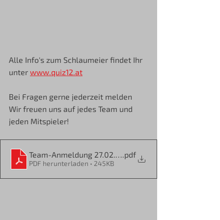
Alle Info's zum Schlaumeier findet Ihr 
unter 
www.quiz12.at
Bei Fragen gerne jederzeit melden
Wir freuen uns auf jedes Team und 
jeden Mitspieler!
Team-Anmeldung 27.02.2024
.pdf
PDF herunterladen • 245KB