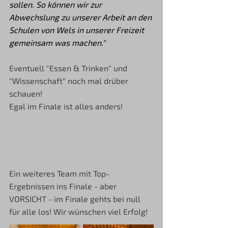
sollen. So können wir zur 
Abwechslung zu unserer Arbeit an den 
Schulen von Wels in unserer Freizeit 
gemeinsam was machen."
Eventuell "Essen & Trinken" und 
"Wissenschaft" noch mal drüber 
schauen!
Egal im Finale ist alles anders!
Ein weiteres Team mit Top-
Ergebnissen ins Finale - aber 
VORSICHT - im Finale gehts bei null 
für alle los! Wir wünschen viel Erfolg!