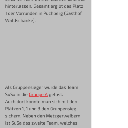
hinterlassen. Gesamt ergibt das Platz 
1 der Vorrunden in Puchberg (Gasthof 
Waldschänke). 
Als Gruppensieger wurde das Team 
SuSa in die 
Gruppe A
 gelost.
Auch dort konnte man sich mit den 
Plätzen 1, 1 und 3 den Gruppensieg 
sichern. Neben den Metzgerweibern 
ist SuSa das zweite Team, welches 